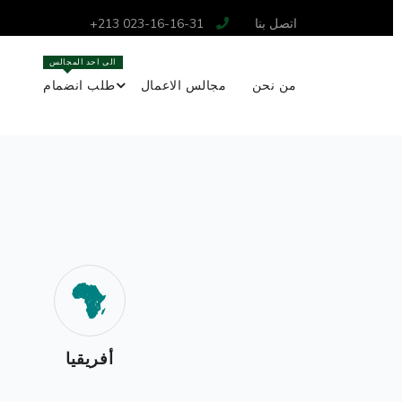
اتصل بنا
+213 023-16-16-31
الى احد المجالس
من نحن
مجالس الاعمال
طلب انضمام
أفريقيا