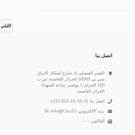
الليلي
اتصل بنا
القصر القنصلي 6، شارع أميلكار كابرال.
سي بي 16003 الجزائر العاصمة. ص.ب
100 الجزائر 1 نوفمبر. ساحة الشهداء
الجزائر العاصمة
اتصل بنا:
+213 023-16-16-31
بريد الالكتروني:
Bc-Info@caci.dz
الفاكس: ----