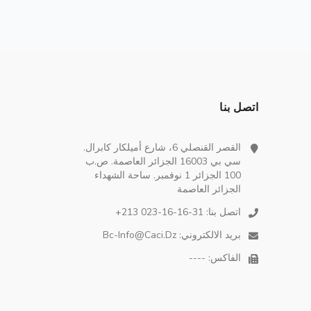
اتصل بنا
القصر القنصلي 6، شارع أميلكار كابرال.
سي بي 16003 الجزائر العاصمة. ص.ب
100 الجزائر 1 نوفمبر. ساحة الشهداء
الجزائر العاصمة
اتصل بنا:
+213 023-16-16-31
بريد الالكتروني:
Bc-Info@caci.dz
الفاكس: ----