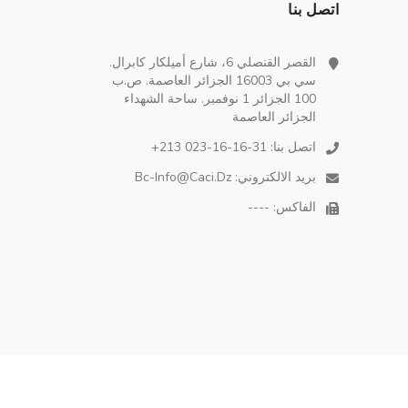
اتصل بنا
القصر القنصلي 6، شارع أميلكار كابرال.
سي بي 16003 الجزائر العاصمة. ص.ب
100 الجزائر 1 نوفمبر. ساحة الشهداء
الجزائر العاصمة
اتصل بنا:
+213 023-16-16-31
بريد الالكتروني:
Bc-Info@caci.dz
الفاكس: ----