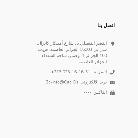
اتصل بنا
القصر القنصلي 6، شارع أميلكار كابرال.
سي بي 16003 الجزائر العاصمة. ص.ب
100 الجزائر 1 نوفمبر. ساحة الشهداء
الجزائر العاصمة
اتصل بنا:
+213 023-16-16-31
بريد الالكتروني:
Bc-Info@caci.dz
الفاكس: ----